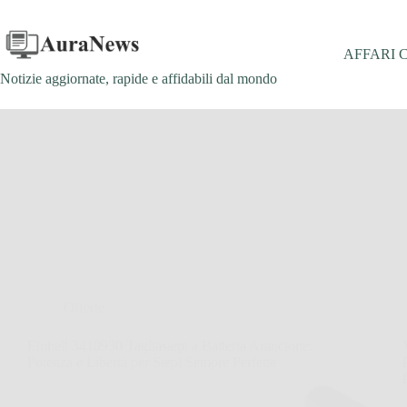
Salta
al
contenuto
AFFARI 
Notizie aggiornate, rapide e affidabili dal mondo
Offerte
Einhell 3410930 Tagliasiepi a Batteria Arancione:
Potenza e Libertà per Siepi Sempre Perfette