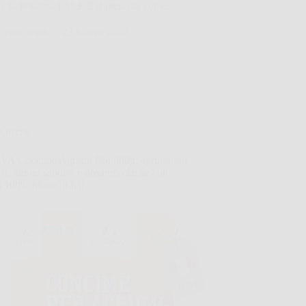
ci da Potatura FALKE si presenta come…
AuraNews
23 Marzo 2026
Offerte
A Concime Agrumi Bio 800g: agrumi più
si, limoni saporiti e dosaggio facile con
à 100% Made in Italy