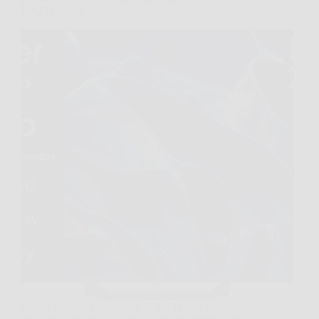
DAZN inclusi
Capita spesso di accendere la TV la sera e