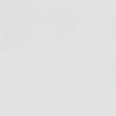
Hai presente quando in giardino c’è quel ramo
Hai pr
troppo grosso da tagliare, o quando devi preparare
fermar
legna senza perdere tempo con attrezzi poco
arriva
pratici? In momenti così, Oregon Motosega
LERAV
Elettrica da 2400W può diventare una soluzione
aiuto 
concreta, soprattutto per chi…
agrum
AuraNews
22 Marzo 2026