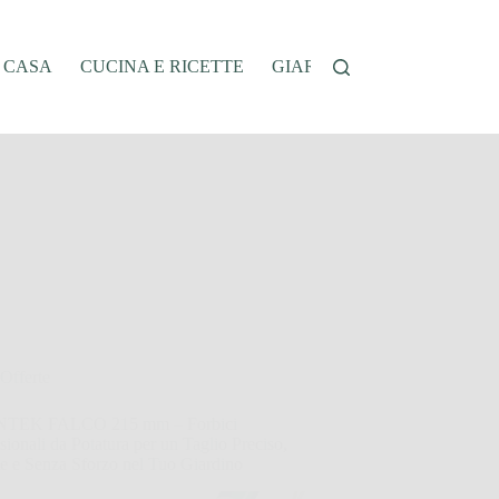
A CASA
CUCINA E RICETTE
GIARDINAGGIO
OFFER
Offerte
TEK FALCO 215 mm – Forbici
sionali da Potatura per un Taglio Preciso,
te e Senza Sforzo nel Tuo Giardino