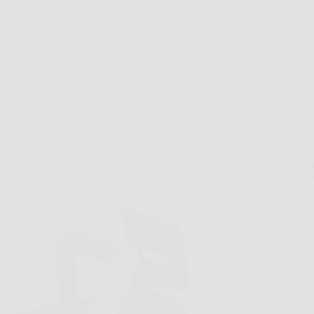
problema in modo semplice e pratico. Con Velway
Forbi
Telo Pacciamatura, mantenere…
AuraNews
23 Marzo 2026
Offerte
Oregon Motosega Elettrica 2400W con Barra da
LERAV
40 cm: Potenza Silenziosa, Taglio Preciso e
vigoro
Massima Sicurezza in Ogni Lavoro
qualit