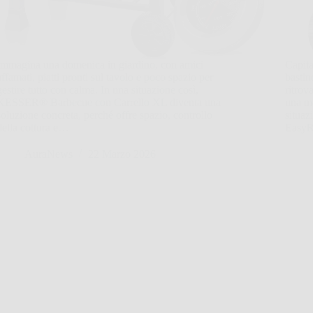
Immagina una domenica in giardino, con amici
Capita
affamati, piatti pronti sul tavolo e poco spazio per
bastin
gestire tutto con calma. In una situazione così,
ritrov
KESSER® Barbecue con Carrello XL diventa una
una ma
soluzione concreta, perché offre spazio, controllo
situaz
della cottura e…
EasyR
AuraNews
22 Marzo 2026