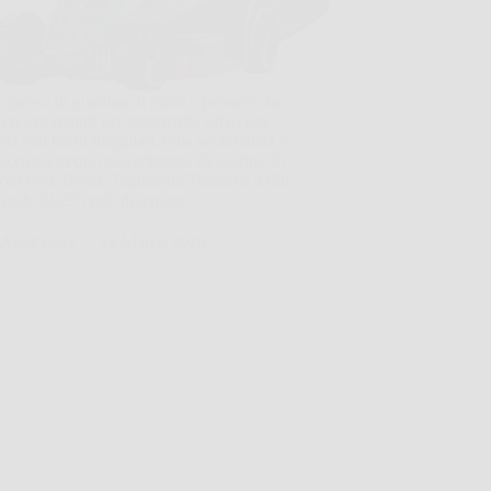
 spesso di guardare il prato e pensare che
o pochi minuti per sistemarlo, salvo poi
arsi con bordi irregolari, erba accumulata e
cchina troppo ingombrante da gestire. In
ioni così, Bosch Tagliaerba/Tosaerba a filo
otak 32-235 può diventare…
AuraNews
22 Marzo 2026