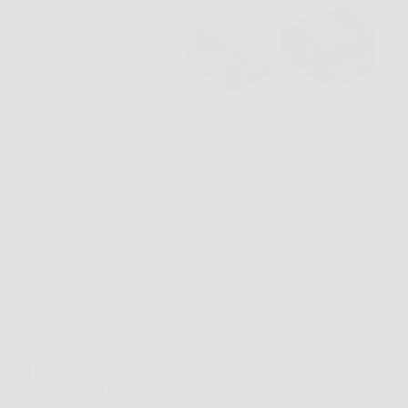
Immagina il classico sabato mattina, il prato da
sistemare e poco tempo da dedicare al giardino. In
un contesto così, V100 Robot Tagliaerba Senza
Filo Perimetrale può diventare una soluzione
concreta, perché evita la parte più noiosa del lavoro
e…
AuraNews
22 Marzo 2026
Offerte
Haier QLED 4K UHD 50″ Smart TV 2025 con
Google TV e Gaming 120Hz: immagini
spettacolari, audio Dolby coinvolgente e 6 mesi di