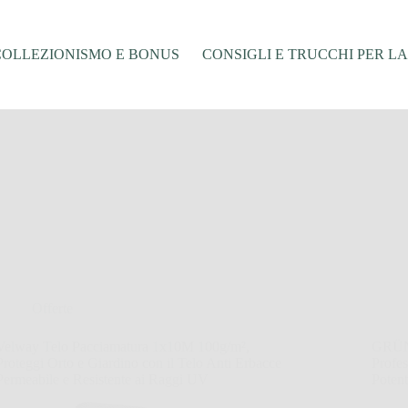
COLLEZIONISMO E BONUS
CONSIGLI E TRUCCHI PER L
Offerte
Velway Telo Pacciamatura 1x10M 100g/m²,
GRÜN
Proteggi Orto e Giardino con il Telo Anti Erbacce
Profes
Permeabile e Resistente ai Raggi UV
Poten