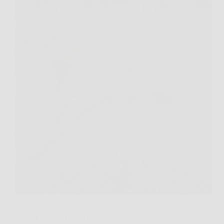
Immagina di potare il tuo ulivo a regola d’arte,
seguito da un inverno rigido e una primavera che
sembra tardare: l’anno dopo, raccolta ridotta, olive