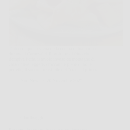
Ti ricordi quella scena della cucina di tua nonna
durante il Carnevale? Il profumo di fritto che
riempiva l’aria, il tavolo invaso da montagne di
chiacchiere leggere, croccanti e piene di bolle
perfette, il suono irresistibile del “crac” al primo…
AuraNews
20 Novembre 2025
Giardinaggio
Prezzemolo sempre fresco e rigoglioso senza