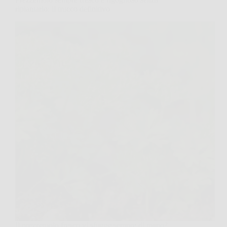
ripiantarlo: il trucco definitivo
Il prezzemolo fresco vi sfugge sempre di mano?