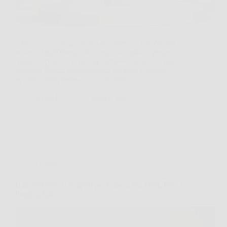
Capita spesso di guardarsi allo specchio al mattino e
notare capelli spenti, più fragili del solito, oppure
meno corposi di come li si vorrebbe. In questi casi
Kerastin Serum può diventare un aiuto concreto,
perché nasce proprio per sostenere i…
AuraNews
25 Marzo 2026
Offerte
Hairtivator™: Il Segreto per Capelli Più Forti, Folti e
Pieni di Vita