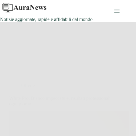
Salta
al
contenuto
Notizie aggiornate, rapide e affidabili dal mondo
Offerte
White Pro: Bianco impeccabile, risultati professionali
ogni giorno