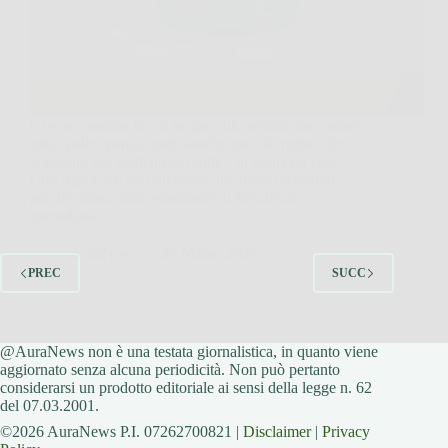
Ci sono mattine in cui lo specchio sembra raccontare
tutto, pelle spenta, tratti stanchi, piccole rughe che
appaiono più evidenti del solito. In momenti così,
Crio Age Face può diventare un alleato concreto,
perché unisce una sensazione di freschezza
immediata…
AuraNews
25 Marzo 2026
PREC
SUCC
@AuraNews non è una testata giornalistica, in quanto viene
aggiornato senza alcuna periodicità. Non può pertanto
considerarsi un prodotto editoriale ai sensi della legge n. 62
del 07.03.2001.
©2026 AuraNews P.I. 07262700821 |
Disclaimer
|
Privacy