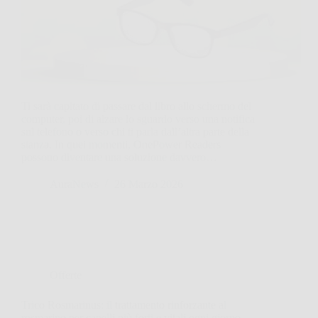
Ti sarà capitato di passare dal libro allo schermo del
computer, poi di alzare lo sguardo verso una notifica
sul telefono o verso chi ti parla dall’altra parte della
stanza. In quei momenti, OnePower Readers
possono diventare una soluzione davvero…
AuraNews
26 Marzo 2026
Offerte
Trico Rosmarinus: il trattamento rinforzante al
rosmarino per capelli più forti e vitali ogni giorno