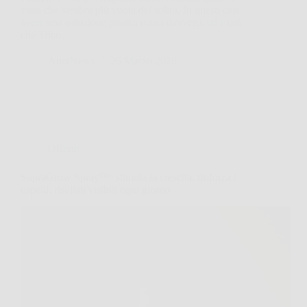
zona che sembra più vuota del solito. In questi casi
avere una soluzione pratica conta davvero, ed è qui
che Trico…
AuraNews
26 Marzo 2026
Offerte
SupraGrow Spray™: stimola la crescita, rinforza i
capelli, risultati visibili ogni giorno