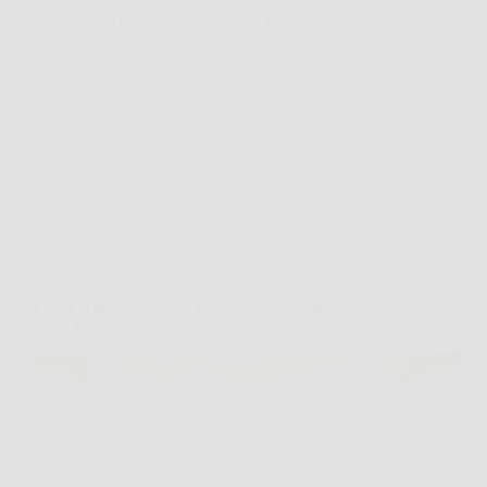
Ci sono mattine in cui lo specchio sembra più severo
del solito, la pelle appare stanca, i lineamenti meno
distesi e il trucco non rende come vorresti. In
momenti così, Fast Lifting può diventare un alleato
pratico, perché unisce effetto…
AuraNews
25 Marzo 2026
Offerte
Eslow Age: la tua nuova alleata per una bellezza
senza tempo.