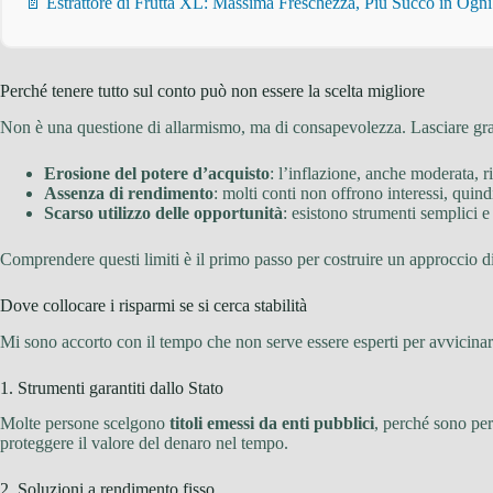
📄 Estrattore di Frutta XL: Massima Freschezza, Più Succo in Ogn
Perché tenere tutto sul conto può non essere la scelta migliore
Non è una questione di allarmismo, ma di consapevolezza. Lasciare grand
Erosione del potere d’acquisto
: l’inflazione, anche moderata, r
Assenza di rendimento
: molti conti non offrono interessi, quindi
Scarso utilizzo delle opportunità
: esistono strumenti semplici e
Comprendere questi limiti è il primo passo per costruire un approccio di
Dove collocare i risparmi se si cerca stabilità
Mi sono accorto con il tempo che non serve essere esperti per avvicinars
1. Strumenti garantiti dallo Stato
Molte persone scelgono
titoli emessi da enti pubblici
, perché sono per
proteggere il valore del denaro nel tempo.
2. Soluzioni a rendimento fisso