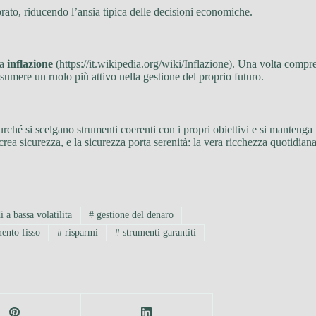
rato, riducendo l’ansia tipica delle decisioni economiche.
la
inflazione
(https://it.wikipedia.org/wiki/Inflazione). Una volta compre
ssumere un ruolo più attivo nella gestione del proprio futuro.
purché si scelgano strumenti coerenti con i propri obiettivi e si manteng
rea sicurezza, e la sicurezza porta serenità: la vera ricchezza quotidiana
 a bassa volatilita
#
gestione del denaro
ento fisso
#
risparmi
#
strumenti garantiti