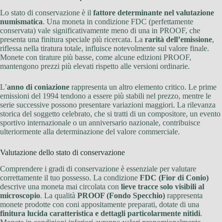
Lo stato di conservazione è il
fattore determinante nel valutazione
numismatica
. Una moneta in condizione FDC (perfettamente
conservata) vale significativamente meno di una in PROOF, che
presenta una finitura speciale più ricercata. La
rarità dell’emissione
,
riflessa nella tiratura totale, influisce notevolmente sul valore finale.
Monete con tirature più basse, come alcune edizioni PROOF,
mantengono prezzi più elevati rispetto alle versioni ordinarie.
L’
anno di coniazione
rappresenta un altro elemento critico. Le prime
emissioni del 1994 tendono a essere più stabili nel prezzo, mentre le
serie successive possono presentare variazioni maggiori. La rilevanza
storica del soggetto celebrato, che si tratti di un compositore, un evento
sportivo internazionale o un anniversario nazionale, contribuisce
ulteriormente alla determinazione del valore commerciale.
Valutazione dello stato di conservazione
Comprendere i gradi di conservazione è essenziale per valutare
correttamente il tuo possesso. La condizione
FDC (Fior di Conio)
descrive una moneta mai circolata con
lieve tracce solo visibili al
microscopio
. La qualità
PROOF (Fondo Specchio)
rappresenta
monete prodotte con coni appositamente preparati, dotate di una
finitura lucida caratteristica e dettagli particolarmente nitidi
.