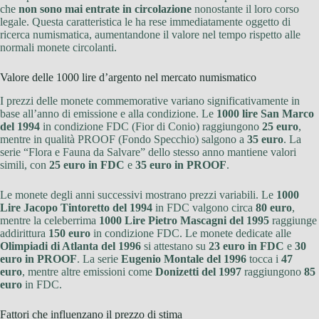
che
non sono mai entrate in circolazione
nonostante il loro corso
legale. Questa caratteristica le ha rese immediatamente oggetto di
ricerca numismatica, aumentandone il valore nel tempo rispetto alle
normali monete circolanti.
Valore delle 1000 lire d’argento nel mercato numismatico
I prezzi delle monete commemorative variano significativamente in
base all’anno di emissione e alla condizione. Le
1000 lire San Marco
del 1994
in condizione FDC (Fior di Conio) raggiungono
25 euro
,
mentre in qualità PROOF (Fondo Specchio) salgono a
35 euro
. La
serie “Flora e Fauna da Salvare” dello stesso anno mantiene valori
simili, con
25 euro in FDC
e
35 euro in PROOF
.
Le monete degli anni successivi mostrano prezzi variabili. Le
1000
Lire Jacopo Tintoretto del 1994
in FDC valgono circa
80 euro
,
mentre la celeberrima
1000 Lire Pietro Mascagni del 1995
raggiunge
addirittura
150 euro
in condizione FDC. Le monete dedicate alle
Olimpiadi di Atlanta del 1996
si attestano su
23 euro in FDC
e
30
euro in PROOF
. La serie
Eugenio Montale del 1996
tocca i
47
euro
, mentre altre emissioni come
Donizetti del 1997
raggiungono
85
euro
in FDC.
Fattori che influenzano il prezzo di stima