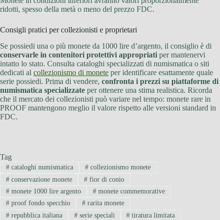
Monete in condizioni inferiori avranno valori proporzionalmente
ridotti, spesso della metà o meno del prezzo FDC.
Consigli pratici per collezionisti e proprietari
Se possiedi una o più monete da 1000 lire d’argento, il consiglio è di
conservarle in contenitori protettivi appropriati
per mantenervi
intatto lo stato. Consulta cataloghi specializzati di numismatica o siti
dedicati al
collezionismo di monete
per identificare esattamente quale
serie possiedi. Prima di vendere,
confronta i prezzi su piattaforme di
numismatica specializzate
per ottenere una stima realistica. Ricorda
che il mercato dei collezionisti può variare nel tempo: monete rare in
PROOF mantengono meglio il valore rispetto alle versioni standard in
FDC.
Tag
#
cataloghi numismatica
#
collezionismo monete
#
conservazione monete
#
fior di conio
#
monete 1000 lire argento
#
monete commemorative
#
proof fondo specchio
#
rarita monete
#
repubblica italiana
#
serie speciali
#
tiratura limitata