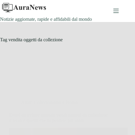
Salta
al
contenuto
Notizie aggiornate, rapide e affidabili dal mondo
Tag
vendita oggetti da collezione
Affari Collezionismo e Bonus
Errori da evitare quando vendi oggetti da collezione:
il terzo è quello che fa perdere più soldi