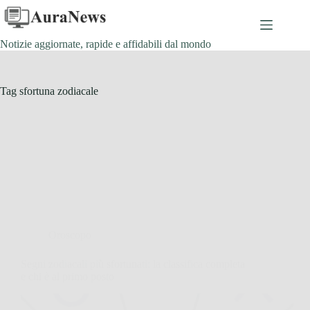
Salta
al
contenuto
Notizie aggiornate, rapide e affidabili dal mondo
Tag
sfortuna zodiacale
Oroscopo
Segni zodiacali più sfortunati: la classifica completa
e chi è al primo posto