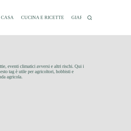
A CASA
CUCINA E RICETTE
GIARDINAGGIO
OFFER
ie, eventi climatici avversi e altri rischi. Qui i
sto tag è utile per agricoltori, hobbisti e
nda agricola.