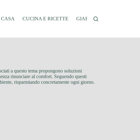
A CASA
CUCINA E RICETTE
GIARDINAGGIO
OFFER
associati a questo tema propongono soluzioni
a senza rinunciare al comfort. Seguendo questi
l’ambiente, risparmiando concretamente ogni giorno.