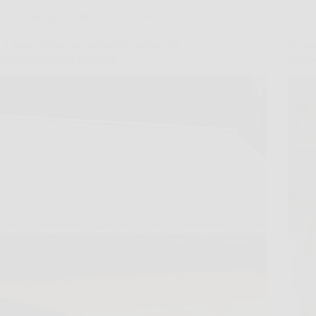
Consigli e Trucchi per la casa
La mossa furba per togliere la polvere dai
Guarni
termosifoni senza smontarli
rapido