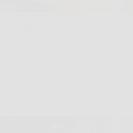
La polvere che si accumula tra le alette del
Le gua
termosifone non è solo un problema estetico:
d’acqu
riduce l’efficienza termica, aumenta i consumi e
conden
favorisce la diffusione di allergeni e acari nell’aria
per mu
della casa. La soluzione più pratica consiste
compro
nell’usare un…
conse
AuraNews
3 Dicembre 2025
Consigli e Trucchi per la casa
Parete fredda e umida: il solo intervento che
Progr
elimina il problema
vestit