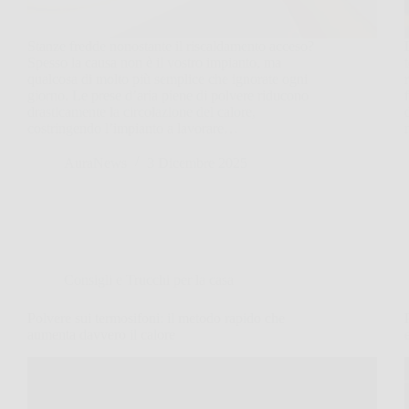
Stanze fredde nonostante il riscaldamento acceso?
Spesso la causa non è il vostro impianto, ma
qualcosa di molto più semplice che ignorate ogni
giorno. Le prese d’aria piene di polvere riducono
drasticamente la circolazione del calore,
costringendo l’impianto a lavorare…
AuraNews
3 Dicembre 2025
Consigli e Trucchi per la casa
Polvere sui termosifoni: il metodo rapido che
aumenta davvero il calore