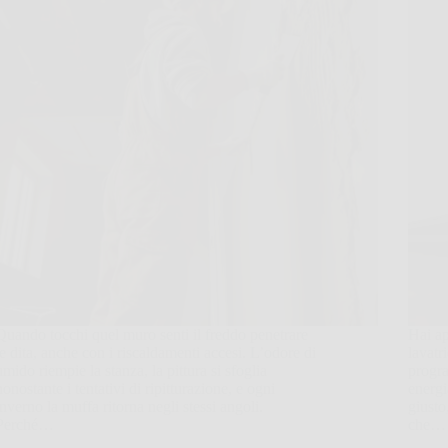
Quando tocchi quel muro senti il freddo penetrare
Hai ap
le dita, anche con i riscaldamenti accesi. L’odore di
lavatri
umido riempie la stanza, la pittura si sfoglia
progra
nonostante i tentativi di ripitturazione, e ogni
energi
inverno la muffa ritorna negli stessi angoli.
giusto
Perché…
che…