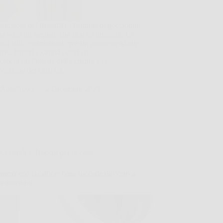
rnizioni del frigorifero bagnate di goccioline
a sono un segnale che non va ignorato. La
sa sulle guarnizioni crea un ambiente ideale
ffe, batteri e cattivi odori che
mettono l’igiene della cucina e la
rvazione dei cibi. La…
AuraNews
2 Dicembre 2025
Consigli e Trucchi per la casa
amma eco lavatrice: cosa succede davvero a
i e consumi