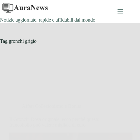
Salta
al
contenuto
Notizie aggiornate, rapide e affidabili dal mondo
Tag
gronchi grigio
Affari Collezionismo e Bonus
Il Gronchi Rosa originale: ecco perché questo
francobollo può valere migliaia di euro