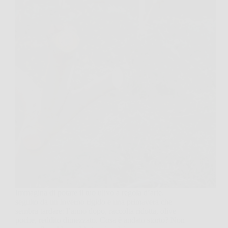
Immagina di potare il tuo ulivo a regola d’arte,
seguito da un inverno rigido e una primavera che
sembra tardare: l’anno dopo, raccolta ridotta, olive
poche, reddito dimezzato. Cosa è andato storto? Non