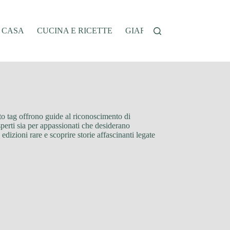
A CASA
CUCINA E RICETTE
GIARDINAGGIO
OFFER
uesto tag offrono guide al riconoscimento di
esperti sia per appassionati che desiderano
edizioni rare e scoprire storie affascinanti legate