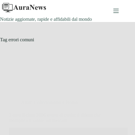
Salta
al
contenuto
Notizie aggiornate, rapide e affidabili dal mondo
Tag
errori comuni
Affari Collezionismo e Bonus
2 euro Belgio 2006 errore di conio: il difetto che
moltiplica il valore sul mercato