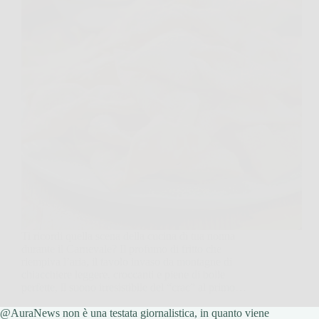
Ti ricordi quella scena della cucina di tua nonna
durante il Carnevale? Il profumo di fritto che
riempiva l’aria, il tavolo invaso da montagne di
chiacchiere leggere, croccanti e piene di bolle
perfette, il suono irresistibile del “crac” al primo…
@AuraNews non è una testata giornalistica, in quanto viene
AuraNews
20 Novembre 2025