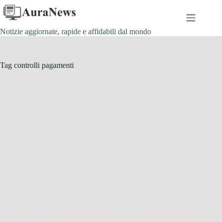
Salta
al
contenuto
Notizie aggiornate, rapide e affidabili dal mondo
Tag
controlli pagamenti
Affari Collezionismo e Bonus
Attenzione nuove regole per il pos: ecco cosa
cambia per i commercianti e le multe