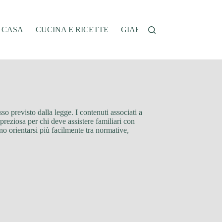
A CASA
CUCINA E RICETTE
GIARDINAGGIO
OFFER
sso previsto dalla legge. I contenuti associati a
preziosa per chi deve assistere familiari con
no orientarsi più facilmente tra normative,