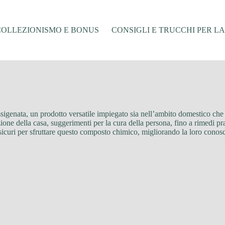
COLLEZIONISMO E BONUS
CONSIGLI E TRUCCHI PER L
ossigenata, un prodotto versatile impiegato sia nell’ambito domestico che 
zione della casa, suggerimenti per la cura della persona, fino a rimedi pr
di sicuri per sfruttare questo composto chimico, migliorando la loro conos