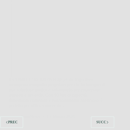
Il COMFEE’ RCD93WH2(E) è un frigorifero
monoporta compatto progettato per chi ha bisogno di
una soluzione pratica e salvaspazio per conservare
alimenti e bevande. Con 93 litri di capacità,
dimensioni contenute e funzionamento silenzioso, è
perfetto per uffici, camere da…
AuraNews
13 Marzo 2026
PREC
SUCC