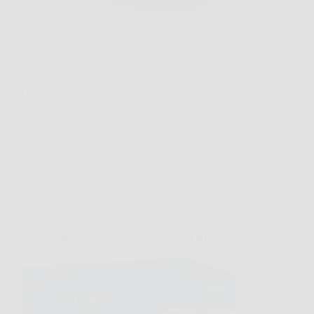
L’AirTag (seconda generazione) è il modo semplice
e intelligente per tenere traccia di chiavi, portafogli,
zaini e molto altro. Si configura con un semplice tap
su iPhone o iPad e funziona perfettamente con l’app
Dov’è. 🔎 Trova le Tue Cose…
AuraNews
13 Marzo 2026
Affari Collezionismo e Bonus
Tapo C200 Telecamera Wi-Fi Interno FHD