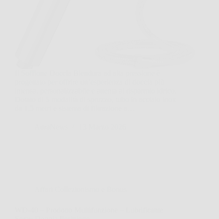
Il Soffione Doccia Blendura ad alta pressione è
progettato per offrire un’esperienza di doccia più
intensa, personalizzabile e attenta al risparmio idrico.
Dotato di 5 modalità di spruzzo, tubo in acciaio inox
da 1,5 metri e sistema di filtrazione a…
AuraNews
13 Marzo 2026
Affari Collezionismo e Bonus
WD-40 – Prodotto Multifunzione – Lubrificante
Spray Doppia Posizione