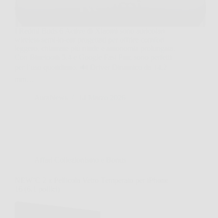
I Redmi Buds 6 Active di Xiaomi sono auricolari
wireless semi-in-ear progettati per offrire comfort
leggero, chiamate più nitide e autonomia prolungata.
Con Bluetooth 5.4 e Google Fast Pair, sono perfetti
per l’uso quotidiano. 🔊 Driver Dinamico da 14,2
mm…
AuraNews
14 Marzo 2026
Affari Collezionismo e Bonus
NEW’C 2 x Pellicola Vetro Temperato per iPhone
16 (6,1 pollici)