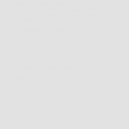
manutenzione domestica, fai-da-te e uso
professionale. Grazie al sistema a doppia posizione e
valvola a 360°, offre applicazione precisa o ampia in
un solo gesto. 🔧…
AuraNews
13 Marzo 2026
Affari Collezionismo e Bonus
COMFEE’ RCD93WH2(E) Frigorifero Monoporta
93L