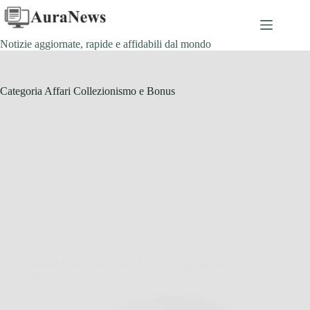
Salta
al
contenuto
Notizie aggiornate, rapide e affidabili dal mondo
Categoria
Affari Collezionismo e Bonus
Affari Collezionismo e Bonus
Amazon Echo Spot Sveglia intelligente con audio di
qualità