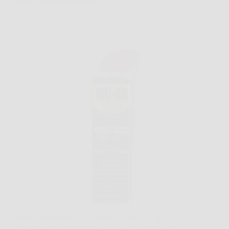
Il WD-40 Prodotto Multifunzione 500 ml è il
classico lubrificante spray “all-in-one” pensato per